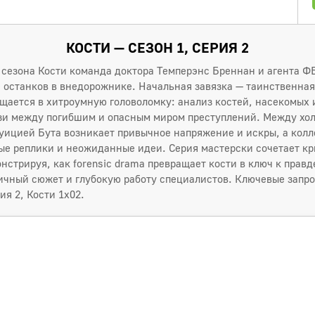
КОСТИ — СЕЗОН 1, СЕРИЯ 2
о сезона Кости команда доктора Темперэнс Бреннан и агента Ф
 останков в внедорожнике. Начальная завязка — таинственна
щается в хитроумную головоломку: анализ костей, насекомых 
язи между погибшим и опасным миром преступлений. Между х
уицией Бута возникает привычное напряжение и искры, а колл
ые реплики и неожиданные идеи. Серия мастерски сочетает к
стрируя, как forensic drama превращает кости в ключ к прав
ичный сюжет и глубокую работу специалистов. Ключевые запрос
ия 2, Кости 1x02.