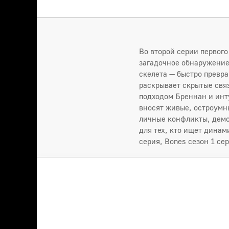
Во второй серии первог
загадочное обнаружение
скелета — быстро превра
раскрывает скрытые св
подходом Бреннан и инт
вносят живые, остроумн
личные конфликты, демон
для тех, кто ищет динам
серия, Bones сезон 1 сер