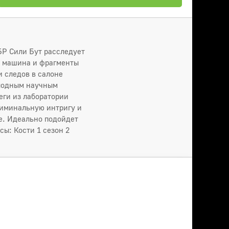
БР Сили Бут расследует
я машина и фрагменты
и следов в салоне
олодным научным
еги из лаборатории
риминальную интригу и
де. Идеально подойдет
ы: Кости 1 сезон 2