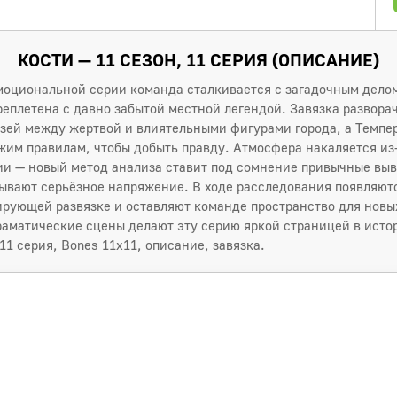
КОСТИ — 11 СЕЗОН, 11 СЕРИЯ (ОПИСАНИЕ)
моциональной серии команда сталкивается с загадочным делом
реплетена с давно забытой местной легендой. Завязка развор
зей между жертвой и влиятельными фигурами города, а Темпе
жим правилам, чтобы добыть правду. Атмосфера накаляется из
ии — новый метод анализа ставит под сомнение привычные выв
ывают серьёзное напряжение. В ходе расследования появляют
ирующей развязке и оставляют команде пространство для новы
раматические сцены делают эту серию яркой страницей в исто
11 серия, Bones 11x11, описание, завязка.