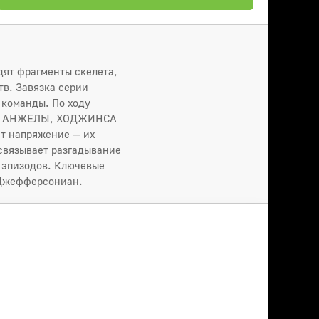
дят фрагменты скелета,
в. Завязка серии
 команды. По ходу
оды АНЖЕЛЫ, ХОДЖИНСА
ет напряжение — их
связывает разгадывание
 эпизодов. Ключевые
, Джефферсониан.