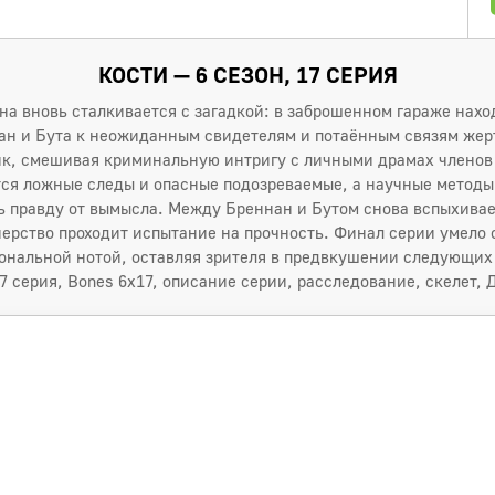
КОСТИ — 6 СЕЗОН, 17 СЕРИЯ
 вновь сталкивается с загадкой: в заброшенном гараже нахо
ан и Бута к неожиданным свидетелям и потаённым связям жерт
ик, смешивая криминальную интригу с личными драмах членов
тся ложные следы и опасные подозреваемые, а научные мет
ь правду от вымысла. Между Бреннан и Бутом снова вспыхива
ерство проходит испытание на прочность. Финал серии умело 
ональной нотой, оставляя зрителя в предвкушении следующих
17 серия, Bones 6x17, описание серии, расследование, скелет