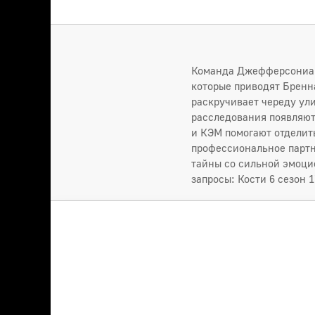
Команда Джефферсониана
которые приводят Бренн
раскручивает череду ул
расследования появляю
и КЭМ помогают отделит
профессиональное партн
тайны со сильной эмоци
запросы: Кости 6 сезон 