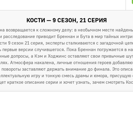
КОСТИ — 9 СЕЗОН, 21 СЕРИЯ
а возвращается к сложному делу: в необычном месте найден
 и расследование приводит Бреннан и Бута в мир тайных интр
ости 9 сезон 21 серия, эксперты сталкиваются с загадочной цеп
ь первые версии случившегося. Пока Бреннан погружается в н
нные допросы, а Кэм и Ходжинс оставляют свои привычные шут
алях. Атмосфера накалена, личные отношения героев добавля
 повороты заставляют держать внимание до финала. Это опис
ллектуальную игру и тонкую смесь драмы и юмора, присущую 
щет краткое описание серии и хочет узнать, зачем смотреть Кос