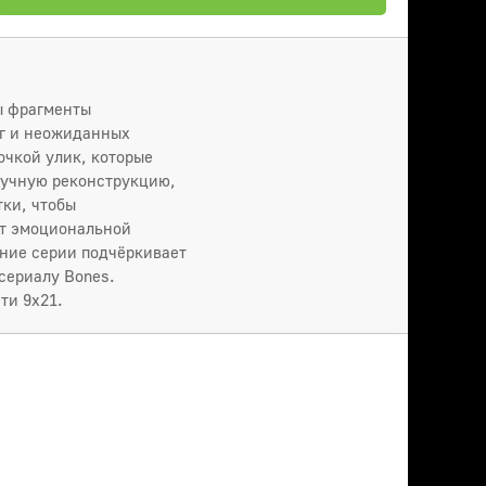
ы фрагменты
иг и неожиданных
очкой улик, которые
аучную реконструкцию,
ки, чтобы
ют эмоциональной
ание серии подчёркивает
сериалу Bones.
ти 9x21.